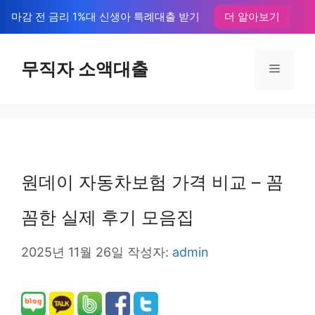
컨
마감 전 금리 1%대 신생아 특례대출 받기
더 알아보기
텐
츠
무직자 소액대출
메
로
뉴
건
너
뛰
원데이 자동차보험 가격 비교 – 꼼
기
꼼한 실제 후기 모음집
2025년 11월 26일
작성자:
admin