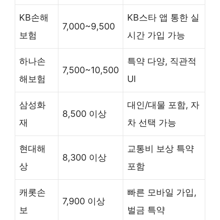
KB손해
KB스타 앱 통한 실
7,000~9,500
보험
시간 가입 가능
하나손
특약 다양, 직관적
7,500~10,500
해보험
UI
삼성화
대인/대물 포함, 자
8,500 이상
재
차 선택 가능
현대해
교통비 보상 특약
8,300 이상
상
포함
캐롯손
빠른 모바일 가입,
7,900 이상
보
벌금 특약