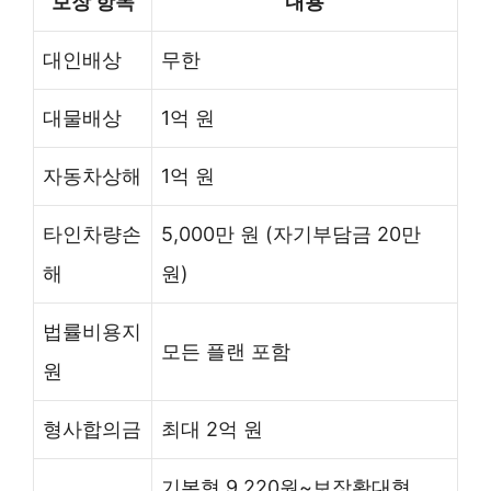
보장 항목
내용
대인배상
무한
대물배상
1억 원
자동차상해
1억 원
타인차량손
5,000만 원 (자기부담금 20만
해
원)
법률비용지
모든 플랜 포함
원
형사합의금
최대 2억 원
기본형 9,220원~보장확대형