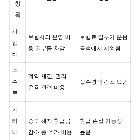
항
목
사
보험사의 운영 비
보험료 일부가 운용
업
용 일부를 차감
금액에서 제외됨
비
수
계약 체결, 관리,
수
실수령액 감소 요인
운용 관련 비용
료
기
타
중도 해지 환급금
환급 손실 가능성
비
감소 등 추가 비용
높음