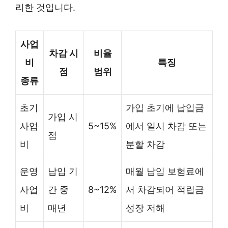
리한 것입니다.
사업
차감 시
비율
비
특징
점
범위
종류
초기
가입 초기에 납입금
가입 시
사업
5~15%
에서 일시 차감 또는
점
비
분할 차감
운영
납입 기
매월 납입 보험료에
사업
간 중
8~12%
서 차감되어 적립금
비
매년
성장 저해