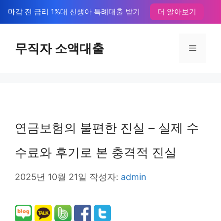
컨
마감 전 금리 1%대 신생아 특례대출 받기
더 알아보기
텐
츠
무직자 소액대출
메
로
뉴
건
너
뛰
연금보험의 불편한 진실 – 실제 수
기
수료와 후기로 본 충격적 진실
2025년 10월 21일
작성자:
admin