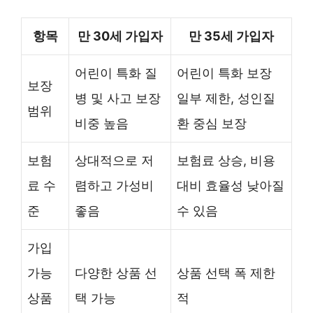
항목
만 30세 가입자
만 35세 가입자
어린이 특화 질
어린이 특화 보장
보장
병 및 사고 보장
일부 제한, 성인질
범위
비중 높음
환 중심 보장
보험
상대적으로 저
보험료 상승, 비용
료 수
렴하고 가성비
대비 효율성 낮아질
준
좋음
수 있음
가입
가능
다양한 상품 선
상품 선택 폭 제한
상품
택 가능
적