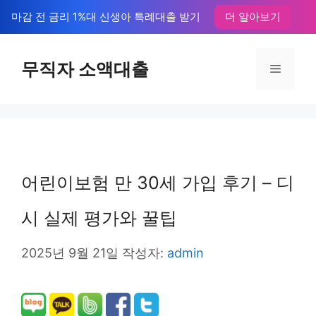
컨
마감 전 금리 1%대 신생아 특례대출 받기
더 알아보기
텐
츠
무직자 소액대출
메
로
뉴
건
너
뛰
어린이보험 만 30세 가입 후기 – 디
기
시 실제 평가와 꿀팁
2025년 9월 21일
작성자:
admin