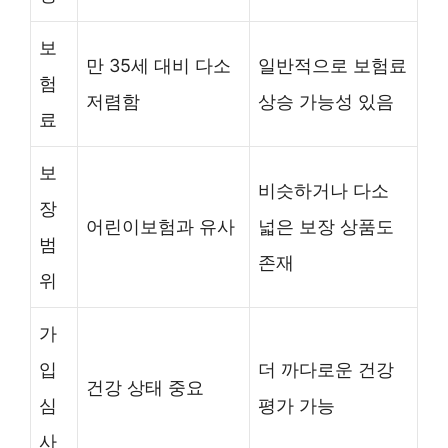
보
만 35세 대비 다소
일반적으로 보험료
험
저렴함
상승 가능성 있음
료
보
비슷하거나 다소
장
어린이보험과 유사
넓은 보장 상품도
범
존재
위
가
입
더 까다로운 건강
건강 상태 중요
심
평가 가능
사