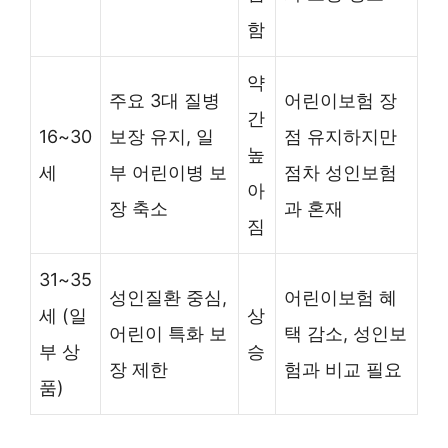
함
약
주요 3대 질병
어린이보험 장
간
16~30
보장 유지, 일
점 유지하지만
높
세
부 어린이병 보
점차 성인보험
아
장 축소
과 혼재
짐
31~35
성인질환 중심,
어린이보험 혜
세 (일
상
어린이 특화 보
택 감소, 성인보
부 상
승
장 제한
험과 비교 필요
품)