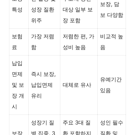
보장, 담
특성
성장 질환
대상 일부 보
보 다양함
위주
장 포함
보험
가장 저렴
저렴한 편, 가
비교적 높
료
함
성비 높음
음
납입
면제
즉시 보장,
유예기간
및 보
납입면제
대체로 유사
있음
장 개
유리
시
성장기 질
주요 3대 질
성인 필수
보장
병 집중, 3
환 포함하지
질환 및