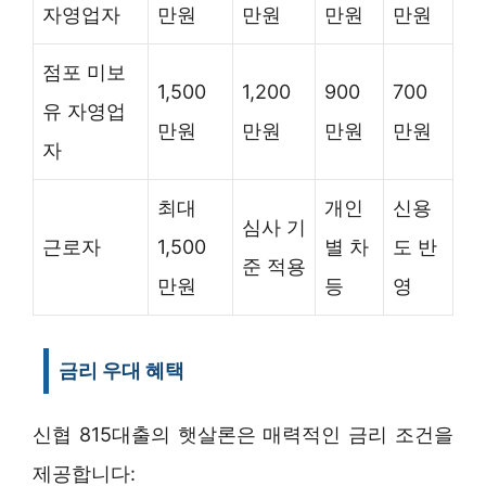
자영업자
만원
만원
만원
만원
점포 미보
1,500
1,200
900
700
유 자영업
만원
만원
만원
만원
자
최대
개인
신용
심사 기
근로자
1,500
별 차
도 반
준 적용
만원
등
영
금리 우대 혜택
신협 815대출의 햇살론은 매력적인 금리 조건을
제공합니다: