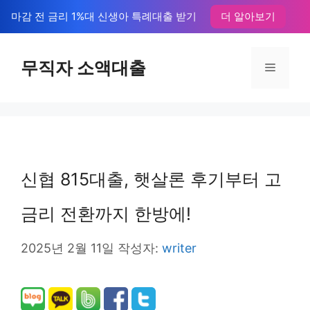
컨
마감 전 금리 1%대 신생아 특례대출 받기
더 알아보기
텐
츠
무직자 소액대출
메
로
뉴
건
너
뛰
신협 815대출, 햇살론 후기부터 고
기
금리 전환까지 한방에!
2025년 2월 11일
작성자:
writer