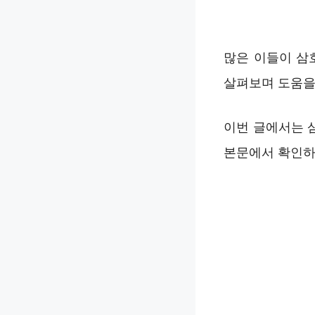
많은 이들이 삼
살펴보며 도움을
이번 글에서는 
본문에서 확인하