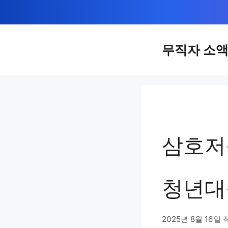
컨
텐
츠
무직자 소
로
건
너
뛰
기
삼호저
청년대
2025년 8월 16일