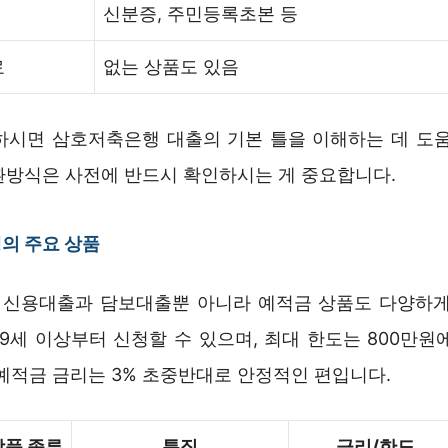
신분증, 주민등록초본 등
료
없는 상품도 있음
하시면 삼호저축은행 대출의 기본 틀을 이해하는 데 도움
환방식은 사전에 반드시 확인하시는 게 중요합니다.
의 주요 상품
신용대출과 담보대출뿐 아니라 예적금 상품도 다양하게
9세 이상부터 신청할 수 있으며, 최대 한도는 800만원에
 예적금 금리는 3% 초중반대로 안정적인 편입니다.
상품 종류
특징
금리/한도