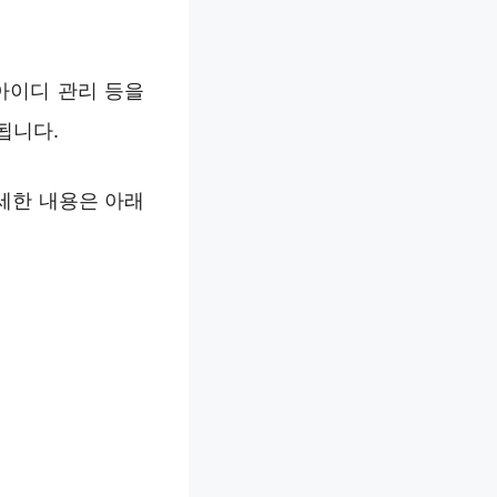
아이디 관리 등을
됩니다.
세한 내용은 아래