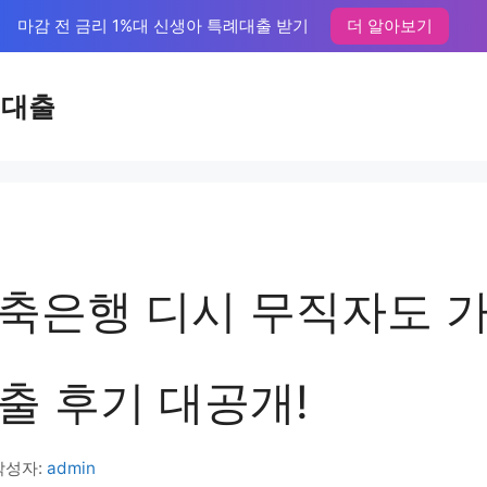
마감 전 금리 1%대 신생아 특례대출 받기
더 알아보기
액대출
축은행 디시 무직자도 
출 후기 대공개!
작성자:
admin