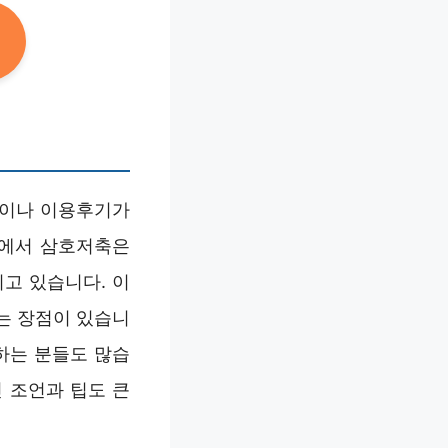
식이나 이용후기가
곳에서 삼호저축은
되고 있습니다. 이
는 장점이 있습니
하는 분들도 많습
 조언과 팁도 큰