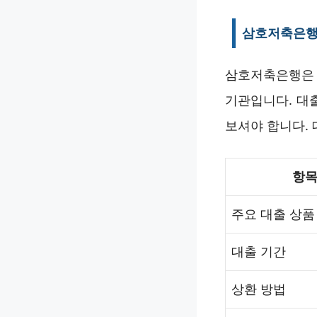
삼호저축은행
삼호저축은행은 
기관입니다. 대
보셔야 합니다. 
항
주요 대출 상품
대출 기간
상환 방법