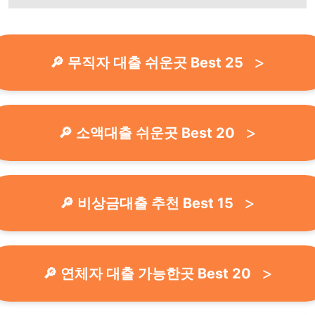
🔎 무직자 대출 쉬운곳 Best 25
🔎 소액대출 쉬운곳 Best 20
🔎 비상금대출 추천 Best 15
🔎 연체자 대출 가능한곳 Best 20