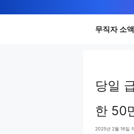
컨
텐
츠
무직자 소
로
건
너
뛰
기
당일 
한 50
2025년 2월 16일