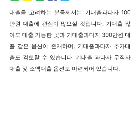
대출을 고려하는 분들께서는 기대출과다자 100
만원 대출에 관심이 많으실 것입니다. 기대출 많
아도 대출 가능한 곳과 기대출과다자 300만원 대
출 같은 옵션이 존재하며, 기대출과다자 추가대
출도 검토할 수 있습니다. 기대출 과다자 무직자
대출 및 소액대출 옵션도 마련되어 있습니다.