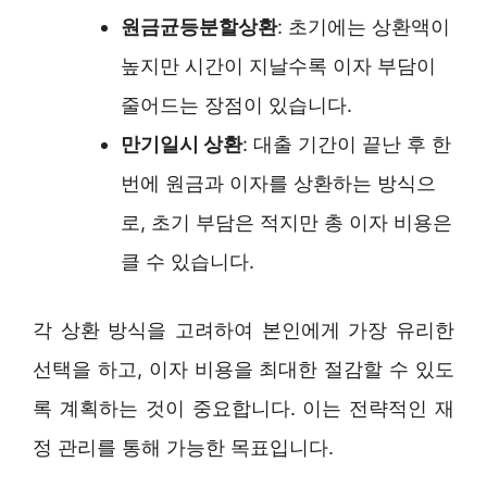
원금균등분할상환
: 초기에는 상환액이
높지만 시간이 지날수록 이자 부담이
줄어드는 장점이 있습니다.
만기일시 상환
: 대출 기간이 끝난 후 한
번에 원금과 이자를 상환하는 방식으
로, 초기 부담은 적지만 총 이자 비용은
클 수 있습니다.
각 상환 방식을 고려하여 본인에게 가장 유리한
선택을 하고, 이자 비용을 최대한 절감할 수 있도
록 계획하는 것이 중요합니다. 이는 전략적인 재
정 관리를 통해 가능한 목표입니다.