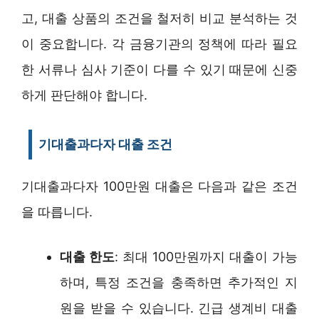
고, 대출 상품의 조건을 철저히 비교 분석하는 것
이 중요합니다. 각 금융기관의 정책에 따라 필요
한 서류나 심사 기준이 다를 수 있기 때문에 신중
하게 판단해야 합니다.
기대출과다자 대출 조건
기대출과다자 100만원 대출은 다음과 같은 조건
을 따릅니다.
대출 한도
: 최대 100만원까지 대출이 가능
하며, 특정 조건을 충족하면 추가적인 지
원을 받을 수 있습니다. 긴급 생계비 대출