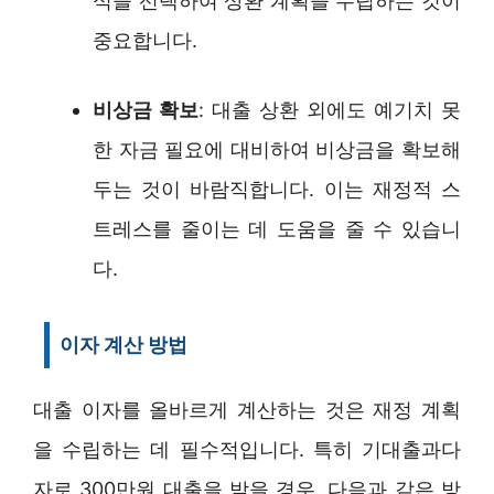
식을 선택하여 상환 계획을 수립하는 것이
중요합니다.
비상금 확보
: 대출 상환 외에도 예기치 못
한 자금 필요에 대비하여 비상금을 확보해
두는 것이 바람직합니다. 이는 재정적 스
트레스를 줄이는 데 도움을 줄 수 있습니
다.
이자 계산 방법
대출 이자를 올바르게 계산하는 것은 재정 계획
을 수립하는 데 필수적입니다. 특히 기대출과다
자로 300만원 대출을 받을 경우, 다음과 같은 방