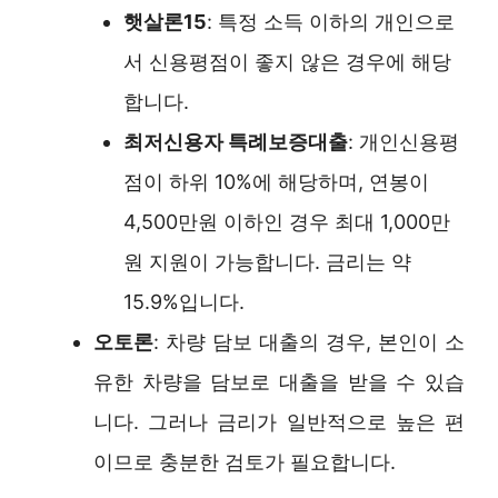
햇살론15
: 특정 소득 이하의 개인으로
서 신용평점이 좋지 않은 경우에 해당
합니다.
최저신용자 특례보증대출
: 개인신용평
점이 하위 10%에 해당하며, 연봉이
4,500만원 이하인 경우 최대 1,000만
원 지원이 가능합니다. 금리는 약
15.9%입니다.
오토론
: 차량 담보 대출의 경우, 본인이 소
유한 차량을 담보로 대출을 받을 수 있습
니다. 그러나 금리가 일반적으로 높은 편
이므로 충분한 검토가 필요합니다.