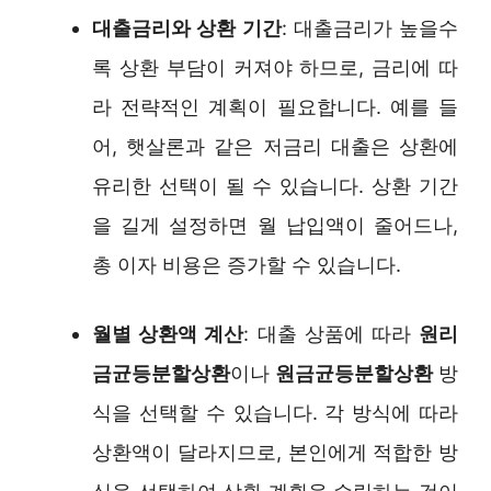
대출금리와 상환 기간
: 대출금리가 높을수
록 상환 부담이 커져야 하므로, 금리에 따
라 전략적인 계획이 필요합니다. 예를 들
어, 햇살론과 같은 저금리 대출은 상환에
유리한 선택이 될 수 있습니다. 상환 기간
을 길게 설정하면 월 납입액이 줄어드나,
총 이자 비용은 증가할 수 있습니다.
월별 상환액 계산
: 대출 상품에 따라
원리
금균등분할상환
이나
원금균등분할상환
방
식을 선택할 수 있습니다. 각 방식에 따라
상환액이 달라지므로, 본인에게 적합한 방