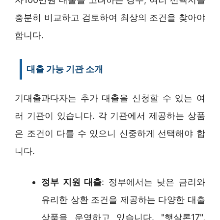
충분히 비교하고 검토하여 최상의 조건을 찾아야
합니다.
대출 가능 기관 소개
기대출과다자는 추가 대출을 신청할 수 있는 여
러 기관이 있습니다. 각 기관에서 제공하는 상품
은 조건이 다를 수 있으니 신중하게 선택해야 합
니다.
정부 지원 대출
: 정부에서는 낮은 금리와
유리한 상환 조건을 제공하는 다양한 대출
상품을 운영하고 있습니다. "햇살론17",