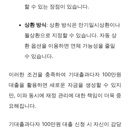
할 수 있는 장점이 있습니다.
상환 방식
: 상환 방식은 만기일시상환이나
월상환으로 지정할 수 있습니다. 자동 상
환 옵션을 이용하면 연체 가능성을 줄일
수 있습니다.
이러한 조건을 충족하여 기대출과다자 100만원
대출을 활용하면 새로운 자금을 생성할 수 있지
만, 이와 동시에 재정 관리에 대한 책임이 더욱 중
요해집니다.
기대출과다자 100만원 대출 신청 시 자신이 감당