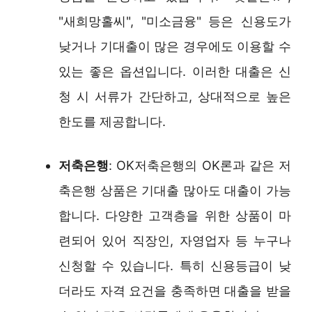
"새희망홀씨", "미소금융" 등은 신용도가
낮거나 기대출이 많은 경우에도 이용할 수
있는 좋은 옵션입니다. 이러한 대출은 신
청 시 서류가 간단하고, 상대적으로 높은
한도를 제공합니다.
저축은행
: OK저축은행의 OK론과 같은 저
축은행 상품은 기대출 많아도 대출이 가능
합니다. 다양한 고객층을 위한 상품이 마
련되어 있어 직장인, 자영업자 등 누구나
신청할 수 있습니다. 특히 신용등급이 낮
더라도 자격 요건을 충족하면 대출을 받을