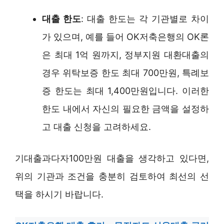
대출 한도
: 대출 한도는 각 기관별로 차이
가 있으며, 예를 들어 OK저축은행의 OK론
은 최대 1억 원까지, 정부지원 대환대출의
경우 위탁보증 한도 최대 700만원, 특례보
증 한도는 최대 1,400만원입니다. 이러한
한도 내에서 자신의 필요한 금액을 설정하
고 대출 신청을 고려하세요.
기대출과다자100만원 대출을 생각하고 있다면,
위의 기관과 조건을 충분히 검토하여 최선의 선
택을 하시기 바랍니다.