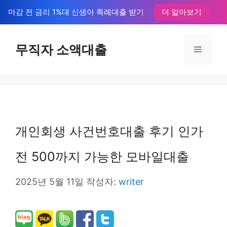
컨
마감 전 금리 1%대 신생아 특례대출 받기
더 알아보기
텐
츠
무직자 소액대출
메
로
뉴
건
너
뛰
개인회생 사건번호대출 후기 인가
기
전 500까지 가능한 모바일대출
2025년 5월 11일
작성자:
writer