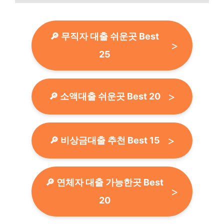
🔎 무직자 대출 쉬운곳 Best
25
🔎 소액대출 쉬운곳 Best 20
🔎 비상금대출 추천 Best 15
🔎 연체자 대출 가능한곳 Best
20