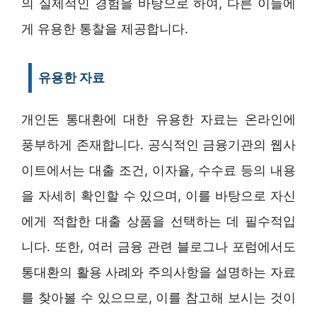
의 실제적인 경험을 바탕으로 하여, 다른 이들에
게 유용한 통찰을 제공합니다.
유용한 자료
개인돈 통대환에 대한 유용한 자료는 온라인에
풍부하게 존재합니다. 공식적인 금융기관의 웹사
이트에서는 대출 조건, 이자율, 수수료 등의 내용
을 자세히 확인할 수 있으며, 이를 바탕으로 자신
에게 적합한 대출 상품을 선택하는 데 필수적입
니다. 또한, 여러 금융 관련 블로그나 포럼에서도
통대환의 활용 사례와 주의사항을 설명하는 자료
를 찾아볼 수 있으므로, 이를 참고해 보시는 것이