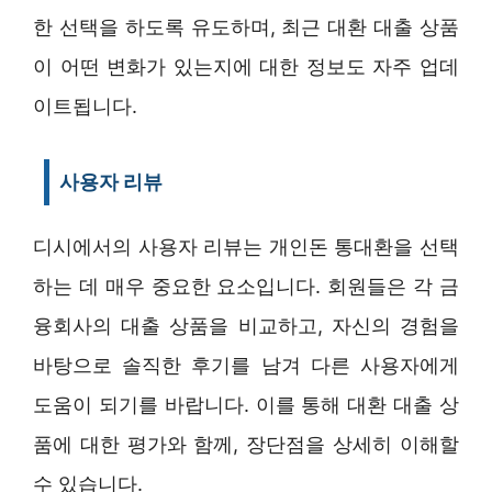
한 선택을 하도록 유도하며, 최근 대환 대출 상품
이 어떤 변화가 있는지에 대한 정보도 자주 업데
이트됩니다.
사용자 리뷰
디시에서의 사용자 리뷰는 개인돈 통대환을 선택
하는 데 매우 중요한 요소입니다. 회원들은 각 금
융회사의 대출 상품을 비교하고, 자신의 경험을
바탕으로 솔직한 후기를 남겨 다른 사용자에게
도움이 되기를 바랍니다. 이를 통해 대환 대출 상
품에 대한 평가와 함께, 장단점을 상세히 이해할
수 있습니다.