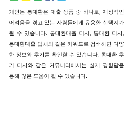
개인돈 통대환은 대출 상품 중 하나로, 재정적인
어려움을 겪고 있는 사람들에게 유용한 선택지가
될 수 있습니다. 통대환대출 디시, 통대환 디시,
통대환대출 업체와 같은 키워드로 검색하면 다양
한 정보와 후기를 확인할 수 있습니다. 통대환 후
기 디시와 같은 커뮤니티에서는 실제 경험담을
통해 많은 도움이 될 수 있습니다.