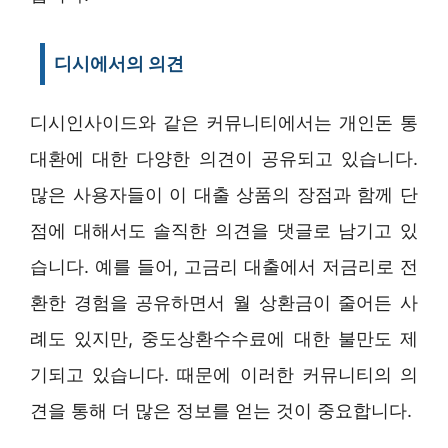
디시에서의 의견
디시인사이드와 같은 커뮤니티에서는 개인돈 통
대환에 대한 다양한 의견이 공유되고 있습니다.
많은 사용자들이 이 대출 상품의 장점과 함께 단
점에 대해서도 솔직한 의견을 댓글로 남기고 있
습니다. 예를 들어, 고금리 대출에서 저금리로 전
환한 경험을 공유하면서 월 상환금이 줄어든 사
례도 있지만, 중도상환수수료에 대한 불만도 제
기되고 있습니다. 때문에 이러한 커뮤니티의 의
견을 통해 더 많은 정보를 얻는 것이 중요합니다.