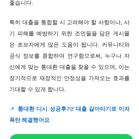
좋습니다.
특히 대출을 통합할 시 고려해야 할 사항이나, 사
기 피해를 예방하기 위한 조언들을 담은 게시물
은 초보자에게 많은 도움이 됩니다. 커뮤니티와
공식 정보를 종합하여 연구함으로써, 누구나 자
신에게 맞는 통대환 대출을 찾을 수 있으며, 이는
장기적으로 재정적인 안정성을 가져오는 효과를
기대할 수 있게 합니다.
📌
통대환 디시 성공후기! 대출 갈아타기로 이자
폭탄 해결했어요