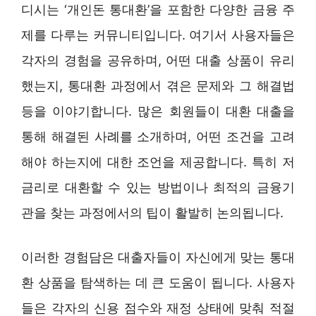
디시는 ‘개인돈 통대환’을 포함한 다양한 금융 주
제를 다루는 커뮤니티입니다. 여기서 사용자들은
각자의 경험을 공유하며, 어떤 대출 상품이 유리
했는지, 통대환 과정에서 겪은 문제와 그 해결법
등을 이야기합니다. 많은 회원들이 대환 대출을
통해 해결된 사례를 소개하며, 어떤 조건을 고려
해야 하는지에 대한 조언을 제공합니다. 특히 저
금리로 대환할 수 있는 방법이나 최적의 금융기
관을 찾는 과정에서의 팁이 활발히 논의됩니다.
이러한 경험담은 대출자들이 자신에게 맞는 통대
환 상품을 탐색하는 데 큰 도움이 됩니다. 사용자
들은 각자의 신용 점수와 재정 상태에 맞춰 적절