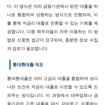
다. 이 방식은 여러 금융기관에서 받은 대출을 하
나로 통합하여 상환하는 방식으로 진행되며, 이
를 통해 저금리 대출로 전환할 수 있는 기회를 제
공합니다. 다중 채무자들이 자주 이용하는 이 방
법은 신중한 접근이 요구되며, 충분한 정보 수집
과 검토가 필요합니다.
통대환대출 개요
통대환대출은 여러 고금리 대출을 통합하여 보다
나은 조건의 저금리 대출로 이전할 수 있도록 도
와주는 방식입니다. 이 과정에서 대부업체나 금
융기관은 기존 대출을 대신 갚아주고, 이후에는