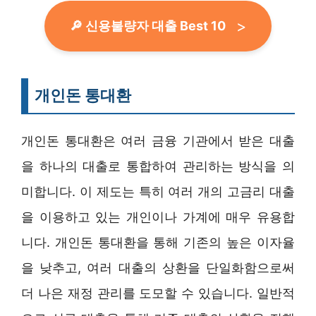
🔎 신용불량자 대출 Best 10
개인돈 통대환
개인돈 통대환은 여러 금융 기관에서 받은 대출
을 하나의 대출로 통합하여 관리하는 방식을 의
미합니다. 이 제도는 특히 여러 개의 고금리 대출
을 이용하고 있는 개인이나 가계에 매우 유용합
니다. 개인돈 통대환을 통해 기존의 높은 이자율
을 낮추고, 여러 대출의 상환을 단일화함으로써
더 나은 재정 관리를 도모할 수 있습니다. 일반적